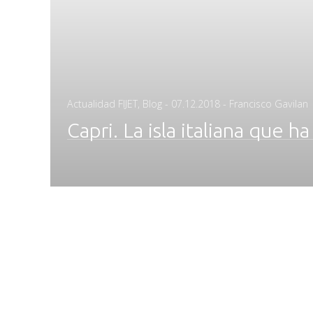
Posted
Actualidad FIJET
,
Blog
-
07.12.2018
- Francisco Gavilan
on
Capri. La isla italiana que h