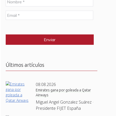
o
m
E
b
m
r
a
e
C
i
*
A
l
P
*
T
C
H
A
Últimos artículos
08.08.2026
Emirates gana por goleada a Qatar
Airways
Miguel Angel Gonzalez Suárez ·
Presidente FIJET España