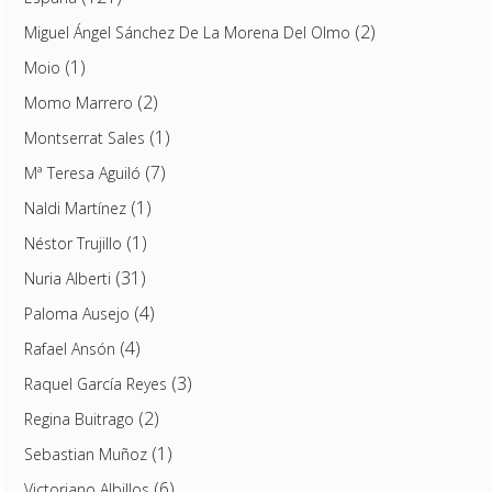
(2)
Miguel Ángel Sánchez De La Morena Del Olmo
(1)
Moio
(2)
Momo Marrero
(1)
Montserrat Sales
(7)
Mª Teresa Aguiló
(1)
Naldi Martínez
(1)
Néstor Trujillo
(31)
Nuria Alberti
(4)
Paloma Ausejo
(4)
Rafael Ansón
(3)
Raquel García Reyes
(2)
Regina Buitrago
(1)
Sebastian Muñoz
(6)
Victoriano Albillos