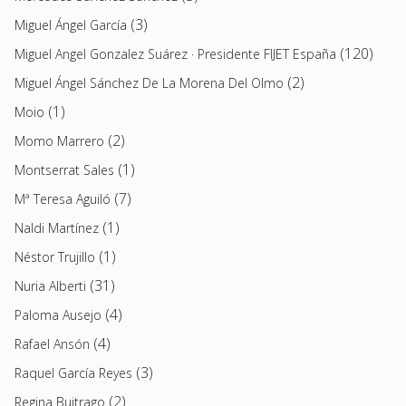
(3)
Miguel Ángel García
(120)
Miguel Angel Gonzalez Suárez · Presidente FIJET España
(2)
Miguel Ángel Sánchez De La Morena Del Olmo
(1)
Moio
(2)
Momo Marrero
(1)
Montserrat Sales
(7)
Mª Teresa Aguiló
(1)
Naldi Martínez
(1)
Néstor Trujillo
(31)
Nuria Alberti
(4)
Paloma Ausejo
(4)
Rafael Ansón
(3)
Raquel García Reyes
(2)
Regina Buitrago