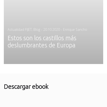
Posted
Actualidad FIJET
,
Blog
-
20.10.2020
- Enrique Sancho
on
Estos son los castillos más
deslumbrantes de Europa
Descargar ebook