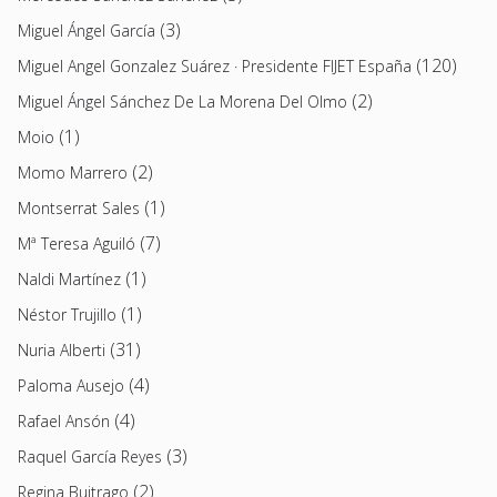
(3)
Miguel Ángel García
(120)
Miguel Angel Gonzalez Suárez · Presidente FIJET España
(2)
Miguel Ángel Sánchez De La Morena Del Olmo
(1)
Moio
(2)
Momo Marrero
(1)
Montserrat Sales
(7)
Mª Teresa Aguiló
(1)
Naldi Martínez
(1)
Néstor Trujillo
(31)
Nuria Alberti
(4)
Paloma Ausejo
(4)
Rafael Ansón
(3)
Raquel García Reyes
(2)
Regina Buitrago