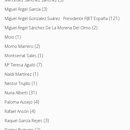
(3)
Miguel Ángel García
(121)
Miguel Angel Gonzalez Suárez · Presidente FIJET España
(2)
Miguel Ángel Sánchez De La Morena Del Olmo
(1)
Moio
(2)
Momo Marrero
(1)
Montserrat Sales
(7)
Mª Teresa Aguiló
(1)
Naldi Martínez
(1)
Néstor Trujillo
(31)
Nuria Alberti
(4)
Paloma Ausejo
(4)
Rafael Ansón
(3)
Raquel García Reyes
(2)
Regina Buitrago