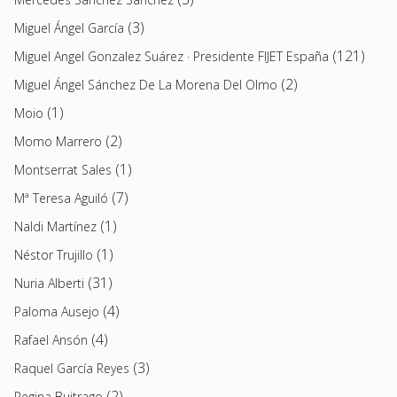
(3)
Miguel Ángel García
(121)
Miguel Angel Gonzalez Suárez · Presidente FIJET España
(2)
Miguel Ángel Sánchez De La Morena Del Olmo
(1)
Moio
(2)
Momo Marrero
(1)
Montserrat Sales
(7)
Mª Teresa Aguiló
(1)
Naldi Martínez
(1)
Néstor Trujillo
(31)
Nuria Alberti
(4)
Paloma Ausejo
(4)
Rafael Ansón
(3)
Raquel García Reyes
(2)
Regina Buitrago