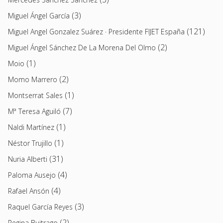
(3)
Miguel Ángel García
(121)
Miguel Angel Gonzalez Suárez · Presidente FIJET España
(2)
Miguel Ángel Sánchez De La Morena Del Olmo
(1)
Moio
(2)
Momo Marrero
(1)
Montserrat Sales
(7)
Mª Teresa Aguiló
(1)
Naldi Martínez
(1)
Néstor Trujillo
(31)
Nuria Alberti
(4)
Paloma Ausejo
(4)
Rafael Ansón
(3)
Raquel García Reyes
(2)
Regina Buitrago