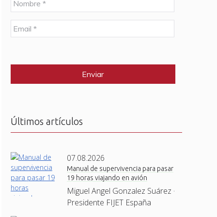
o
m
E
b
m
r
a
e
C
i
*
A
l
P
*
T
C
H
A
Últimos artículos
07.08.2026
Manual de supervivencia para pasar
19 horas viajando en avión
Miguel Angel Gonzalez Suárez ·
Presidente FIJET España