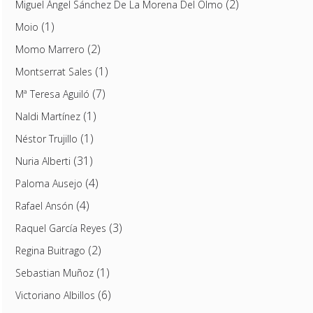
(2)
Miguel Ángel Sánchez De La Morena Del Olmo
(1)
Moio
(2)
Momo Marrero
(1)
Montserrat Sales
(7)
Mª Teresa Aguiló
(1)
Naldi Martínez
(1)
Néstor Trujillo
(31)
Nuria Alberti
(4)
Paloma Ausejo
(4)
Rafael Ansón
(3)
Raquel García Reyes
(2)
Regina Buitrago
(1)
Sebastian Muñoz
(6)
Victoriano Albillos