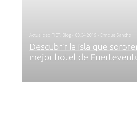
Posted
Actualidad FIJET
,
Blog
-
03.04.2019
- Enrique Sancho
on
Descubrir la isla que sorp
mejor hotel de Fuertevent