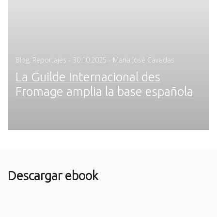
Posted
Blog
,
Reportajes
-
30.10.2025
- Maria José Cavadas
on
La Guilde Internacional des
Fromage amplia la base española
Descargar ebook