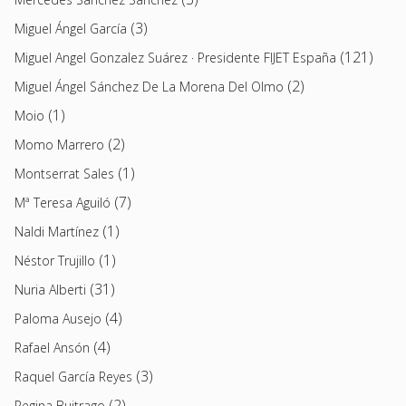
(3)
Miguel Ángel García
(121)
Miguel Angel Gonzalez Suárez · Presidente FIJET España
(2)
Miguel Ángel Sánchez De La Morena Del Olmo
(1)
Moio
(2)
Momo Marrero
(1)
Montserrat Sales
(7)
Mª Teresa Aguiló
(1)
Naldi Martínez
(1)
Néstor Trujillo
(31)
Nuria Alberti
(4)
Paloma Ausejo
(4)
Rafael Ansón
(3)
Raquel García Reyes
(2)
Regina Buitrago