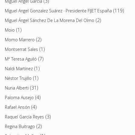
(3)
Miguel Ángel García
(119)
Miguel Angel Gonzalez Suárez · Presidente FIJET España
(2)
Miguel Ángel Sánchez De La Morena Del Olmo
(1)
Moio
(2)
Momo Marrero
(1)
Montserrat Sales
(7)
Mª Teresa Aguiló
(1)
Naldi Martínez
(1)
Néstor Trujillo
(31)
Nuria Alberti
(4)
Paloma Ausejo
(4)
Rafael Ansón
(3)
Raquel García Reyes
(2)
Regina Buitrago