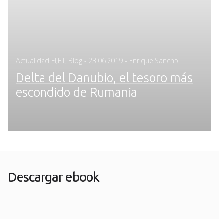
Posted
Actualidad FIJET
,
Blog
-
23.06.2019
- Enrique Sancho
on
Delta del Danubio, el tesoro más
escondido de Rumania
Descargar ebook