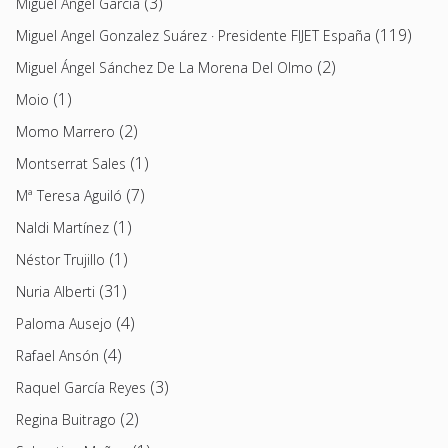
(3)
Miguel Ángel García
(119)
Miguel Angel Gonzalez Suárez · Presidente FIJET España
(2)
Miguel Ángel Sánchez De La Morena Del Olmo
(1)
Moio
(2)
Momo Marrero
(1)
Montserrat Sales
(7)
Mª Teresa Aguiló
(1)
Naldi Martínez
(1)
Néstor Trujillo
(31)
Nuria Alberti
(4)
Paloma Ausejo
(4)
Rafael Ansón
(3)
Raquel García Reyes
(2)
Regina Buitrago