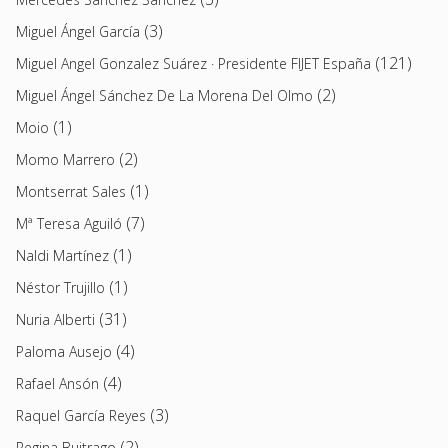
(3)
Miguel Ángel García
(121)
Miguel Angel Gonzalez Suárez · Presidente FIJET España
(2)
Miguel Ángel Sánchez De La Morena Del Olmo
(1)
Moio
(2)
Momo Marrero
(1)
Montserrat Sales
(7)
Mª Teresa Aguiló
(1)
Naldi Martínez
(1)
Néstor Trujillo
(31)
Nuria Alberti
(4)
Paloma Ausejo
(4)
Rafael Ansón
(3)
Raquel García Reyes
(2)
Regina Buitrago