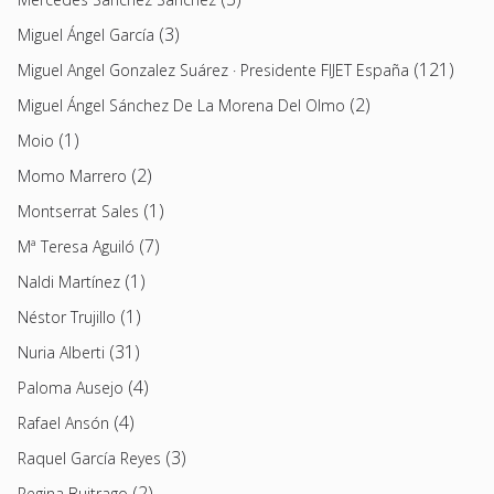
(3)
Miguel Ángel García
(121)
Miguel Angel Gonzalez Suárez · Presidente FIJET España
(2)
Miguel Ángel Sánchez De La Morena Del Olmo
(1)
Moio
(2)
Momo Marrero
(1)
Montserrat Sales
(7)
Mª Teresa Aguiló
(1)
Naldi Martínez
(1)
Néstor Trujillo
(31)
Nuria Alberti
(4)
Paloma Ausejo
(4)
Rafael Ansón
(3)
Raquel García Reyes
(2)
Regina Buitrago