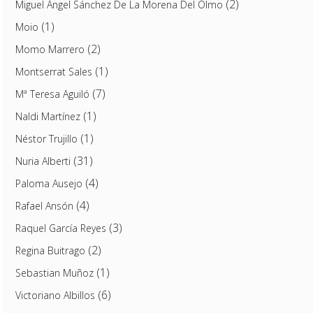
(2)
Miguel Ángel Sánchez De La Morena Del Olmo
(1)
Moio
(2)
Momo Marrero
(1)
Montserrat Sales
(7)
Mª Teresa Aguiló
(1)
Naldi Martínez
(1)
Néstor Trujillo
(31)
Nuria Alberti
(4)
Paloma Ausejo
(4)
Rafael Ansón
(3)
Raquel García Reyes
(2)
Regina Buitrago
(1)
Sebastian Muñoz
(6)
Victoriano Albillos