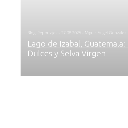
Posted
Blog
,
Reportajes
-
27.08.2025
- Miguel Angel Gonzalez 
on
Lago de Izabal, Guatemala: 
Dulces y Selva Virgen