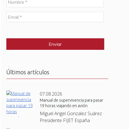
o
m
E
b
m
r
a
e
C
i
*
A
l
P
*
T
C
H
A
Últimos artículos
07.08.2026
Manual de supervivencia para pasar
19 horas viajando en avión
Miguel Angel Gonzalez Suárez ·
Presidente FIJET España