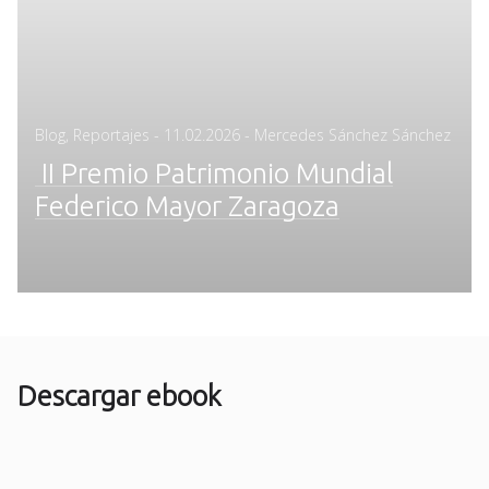
Posted
Blog
,
Reportajes
-
11.02.2026
- Mercedes Sánchez Sánchez
on
II Premio Patrimonio Mundial
Federico Mayor Zaragoza
Descargar ebook