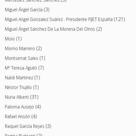
(3)
Miguel Ángel García
(121)
Miguel Angel Gonzalez Suárez · Presidente FIJET España
(2)
Miguel Ángel Sánchez De La Morena Del Olmo
(1)
Moio
(2)
Momo Marrero
(1)
Montserrat Sales
(7)
Mª Teresa Aguiló
(1)
Naldi Martínez
(1)
Néstor Trujillo
(31)
Nuria Alberti
(4)
Paloma Ausejo
(4)
Rafael Ansón
(3)
Raquel García Reyes
(2)
Regina Buitrago