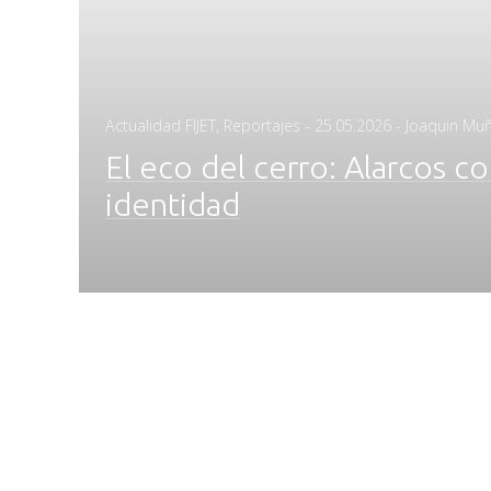
Posted
Actualidad FIJET
,
Reportajes
-
25.05.2026
- Joaquin Mu
on
El eco del cerro: Alarcos 
identidad