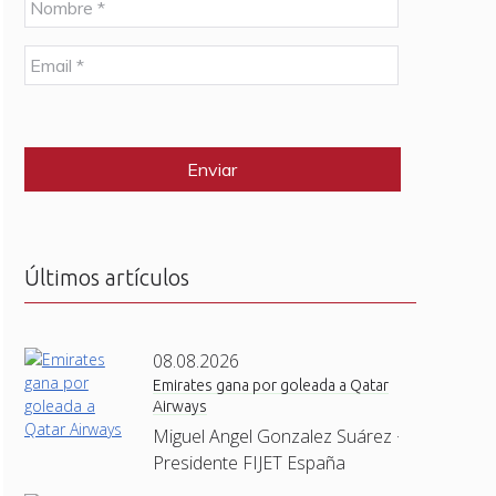
o
m
E
b
m
r
a
e
C
i
*
A
l
P
*
T
C
H
A
Últimos artículos
08.08.2026
Emirates gana por goleada a Qatar
Airways
Miguel Angel Gonzalez Suárez ·
Presidente FIJET España