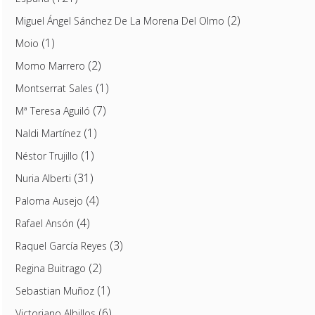
(2)
Miguel Ángel Sánchez De La Morena Del Olmo
(1)
Moio
(2)
Momo Marrero
(1)
Montserrat Sales
(7)
Mª Teresa Aguiló
(1)
Naldi Martínez
(1)
Néstor Trujillo
(31)
Nuria Alberti
(4)
Paloma Ausejo
(4)
Rafael Ansón
(3)
Raquel García Reyes
(2)
Regina Buitrago
(1)
Sebastian Muñoz
(6)
Victoriano Albillos