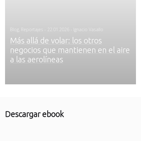
Posted
Blog
,
Reportajes
-
22.01.2026
- Ignacio Vasallo
on
Más allá de volar: los otros
negocios que mantienen en el aire
a las aerolíneas
Descargar ebook