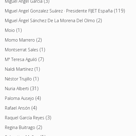
(3)
Miguel Ángel García
(119)
Miguel Angel Gonzalez Suárez · Presidente FIJET España
(2)
Miguel Ángel Sánchez De La Morena Del Olmo
(1)
Moio
(2)
Momo Marrero
(1)
Montserrat Sales
(7)
Mª Teresa Aguiló
(1)
Naldi Martínez
(1)
Néstor Trujillo
(31)
Nuria Alberti
(4)
Paloma Ausejo
(4)
Rafael Ansón
(3)
Raquel García Reyes
(2)
Regina Buitrago