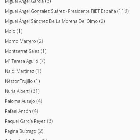
(3)
Miguel Ángel García
(119)
Miguel Angel Gonzalez Suárez · Presidente FIJET España
(2)
Miguel Ángel Sánchez De La Morena Del Olmo
(1)
Moio
(2)
Momo Marrero
(1)
Montserrat Sales
(7)
Mª Teresa Aguiló
(1)
Naldi Martínez
(1)
Néstor Trujillo
(31)
Nuria Alberti
(4)
Paloma Ausejo
(4)
Rafael Ansón
(3)
Raquel García Reyes
(2)
Regina Buitrago