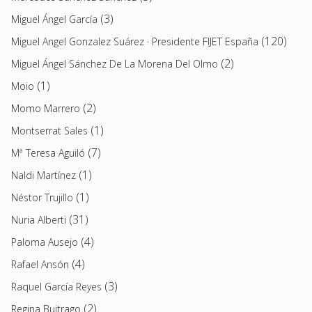
(3)
Miguel Ángel García
(120)
Miguel Angel Gonzalez Suárez · Presidente FIJET España
(2)
Miguel Ángel Sánchez De La Morena Del Olmo
(1)
Moio
(2)
Momo Marrero
(1)
Montserrat Sales
(7)
Mª Teresa Aguiló
(1)
Naldi Martínez
(1)
Néstor Trujillo
(31)
Nuria Alberti
(4)
Paloma Ausejo
(4)
Rafael Ansón
(3)
Raquel García Reyes
(2)
Regina Buitrago