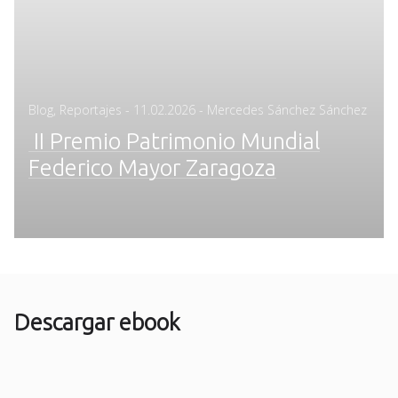
Posted
Blog
,
Reportajes
-
11.02.2026
- Mercedes Sánchez Sánchez
on
II Premio Patrimonio Mundial
Federico Mayor Zaragoza
Descargar ebook