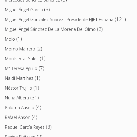
(3)
Miguel Ángel García
(121)
Miguel Angel Gonzalez Suárez · Presidente FIJET España
(2)
Miguel Ángel Sánchez De La Morena Del Olmo
(1)
Moio
(2)
Momo Marrero
(1)
Montserrat Sales
(7)
Mª Teresa Aguiló
(1)
Naldi Martínez
(1)
Néstor Trujillo
(31)
Nuria Alberti
(4)
Paloma Ausejo
(4)
Rafael Ansón
(3)
Raquel García Reyes
(2)
Regina Buitrago