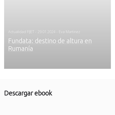
Posted
Actualidad FIJET
-
29.01.2024
- Eva Martinez
on
Fundata: destino de altura en
Rumanía
Descargar ebook