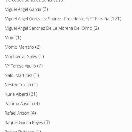
(3)
Miguel Ángel García
(121)
Miguel Angel Gonzalez Suárez · Presidente FIJET España
(2)
Miguel Ángel Sánchez De La Morena Del Olmo
(1)
Moio
(2)
Momo Marrero
(1)
Montserrat Sales
(7)
Mª Teresa Aguiló
(1)
Naldi Martínez
(1)
Néstor Trujillo
(31)
Nuria Alberti
(4)
Paloma Ausejo
(4)
Rafael Ansón
(3)
Raquel García Reyes
(2)
Regina Buitrago