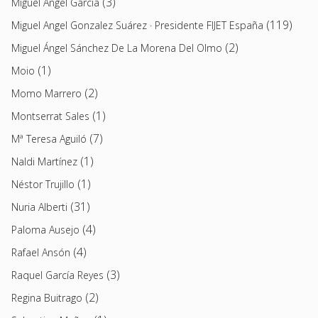
(3)
Miguel Ángel García
(119)
Miguel Angel Gonzalez Suárez · Presidente FIJET España
(2)
Miguel Ángel Sánchez De La Morena Del Olmo
(1)
Moio
(2)
Momo Marrero
(1)
Montserrat Sales
(7)
Mª Teresa Aguiló
(1)
Naldi Martínez
(1)
Néstor Trujillo
(31)
Nuria Alberti
(4)
Paloma Ausejo
(4)
Rafael Ansón
(3)
Raquel García Reyes
(2)
Regina Buitrago