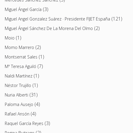
(3)
Miguel Ángel García
(121)
Miguel Angel Gonzalez Suárez · Presidente FIJET España
(2)
Miguel Ángel Sánchez De La Morena Del Olmo
(1)
Moio
(2)
Momo Marrero
(1)
Montserrat Sales
(7)
Mª Teresa Aguiló
(1)
Naldi Martínez
(1)
Néstor Trujillo
(31)
Nuria Alberti
(4)
Paloma Ausejo
(4)
Rafael Ansón
(3)
Raquel García Reyes
(2)
Regina Buitrago