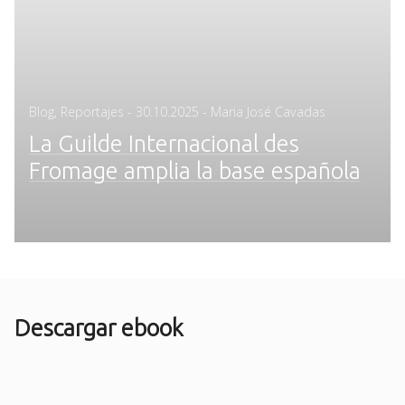
Posted
Blog
,
Reportajes
-
30.10.2025
- Maria José Cavadas
on
La Guilde Internacional des
Fromage amplia la base española
Descargar ebook