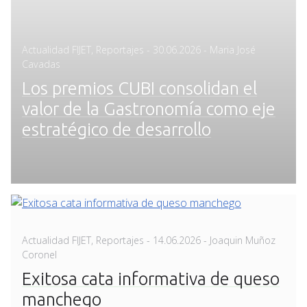
Posted
Actualidad FIJET
,
Reportajes
-
30.06.2026
- Maria José
on
Cavadas
Los premios CUBI consolidan el
valor de la Gastronomía como eje
estratégico de desarrollo
Posted
Actualidad FIJET
,
Reportajes
-
14.06.2026
- Joaquin Muñoz
on
Coronel
Exitosa cata informativa de queso
manchego