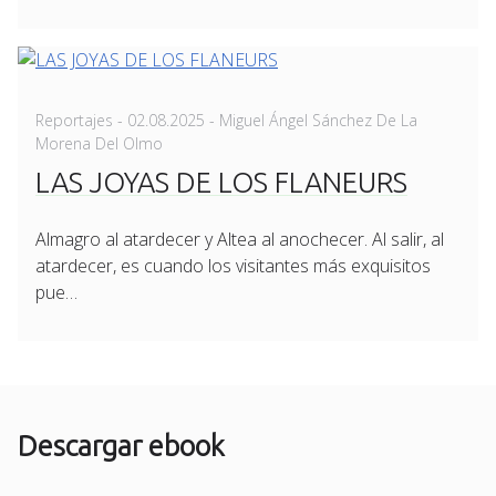
Posted
Reportajes
-
02.08.2025
- Miguel Ángel Sánchez De La
on
Morena Del Olmo
LAS JOYAS DE LOS FLANEURS
Almagro al atardecer y Altea al anochecer. Al salir, al
atardecer, es cuando los visitantes más exquisitos
pue…
Descargar ebook