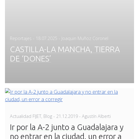
Posted
Reportajes
-
18.07.2025
- Joaquin Muñoz Coronel
on
CASTILLA-LA MANCHA, TIERRA
DE ‘DONES’
Posted
Actualidad FIJET
,
Blog
-
21.12.2019
- Agustín Alberti
on
Ir por la A-2 junto a Guadalajara y
no entrar en la ciudad, un error a