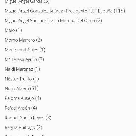
(3)
Miguel Ángel García
(119)
Miguel Angel Gonzalez Suárez · Presidente FIJET España
(2)
Miguel Ángel Sánchez De La Morena Del Olmo
(1)
Moio
(2)
Momo Marrero
(1)
Montserrat Sales
(7)
Mª Teresa Aguiló
(1)
Naldi Martínez
(1)
Néstor Trujillo
(31)
Nuria Alberti
(4)
Paloma Ausejo
(4)
Rafael Ansón
(3)
Raquel García Reyes
(2)
Regina Buitrago