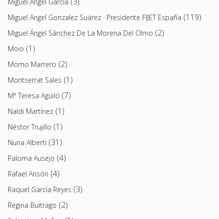
(3)
Miguel Ángel García
(119)
Miguel Angel Gonzalez Suárez · Presidente FIJET España
(2)
Miguel Ángel Sánchez De La Morena Del Olmo
(1)
Moio
(2)
Momo Marrero
(1)
Montserrat Sales
(7)
Mª Teresa Aguiló
(1)
Naldi Martínez
(1)
Néstor Trujillo
(31)
Nuria Alberti
(4)
Paloma Ausejo
(4)
Rafael Ansón
(3)
Raquel García Reyes
(2)
Regina Buitrago