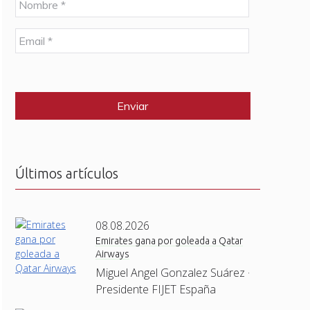
o
m
E
b
m
r
a
e
C
i
*
A
l
P
*
T
C
H
A
Últimos artículos
08.08.2026
Emirates gana por goleada a Qatar
Airways
Miguel Angel Gonzalez Suárez ·
Presidente FIJET España