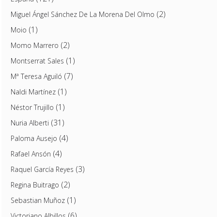
(2)
Miguel Ángel Sánchez De La Morena Del Olmo
(1)
Moio
(2)
Momo Marrero
(1)
Montserrat Sales
(7)
Mª Teresa Aguiló
(1)
Naldi Martínez
(1)
Néstor Trujillo
(31)
Nuria Alberti
(4)
Paloma Ausejo
(4)
Rafael Ansón
(3)
Raquel García Reyes
(2)
Regina Buitrago
(1)
Sebastian Muñoz
(6)
Victoriano Albillos