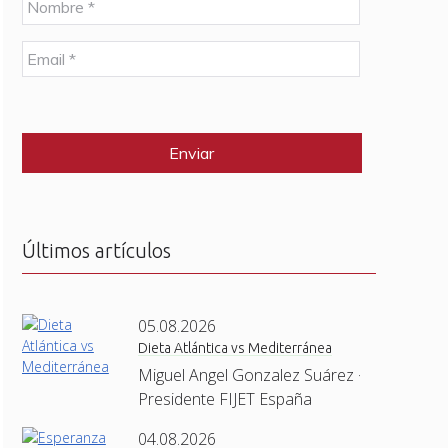
o
m
E
b
m
r
a
e
C
i
*
A
l
P
*
T
C
H
A
Últimos artículos
05.08.2026
Dieta Atlántica vs Mediterránea
Miguel Angel Gonzalez Suárez ·
Presidente FIJET España
04.08.2026