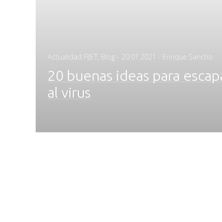
Posted
Actualidad FIJET
,
Blog
-
20.01.2021
- Enrique Sancho
on
20 buenas ideas para escap
al virus