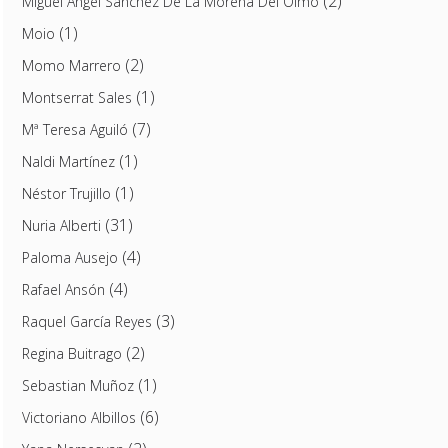
(2)
Miguel Ángel Sánchez De La Morena Del Olmo
(1)
Moio
(2)
Momo Marrero
(1)
Montserrat Sales
(7)
Mª Teresa Aguiló
(1)
Naldi Martínez
(1)
Néstor Trujillo
(31)
Nuria Alberti
(4)
Paloma Ausejo
(4)
Rafael Ansón
(3)
Raquel García Reyes
(2)
Regina Buitrago
(1)
Sebastian Muñoz
(6)
Victoriano Albillos