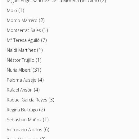
(2)
Miguel Ángel Sánchez De La Morena Del Olmo
(1)
Moio
(2)
Momo Marrero
(1)
Montserrat Sales
(7)
Mª Teresa Aguiló
(1)
Naldi Martínez
(1)
Néstor Trujillo
(31)
Nuria Alberti
(4)
Paloma Ausejo
(4)
Rafael Ansón
(3)
Raquel García Reyes
(2)
Regina Buitrago
(1)
Sebastian Muñoz
(6)
Victoriano Albillos