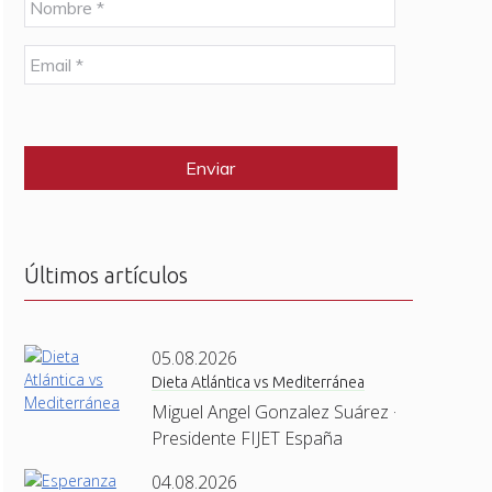
o
m
E
b
m
r
a
e
C
i
*
A
l
P
*
T
C
H
A
Últimos artículos
05.08.2026
Dieta Atlántica vs Mediterránea
Miguel Angel Gonzalez Suárez ·
Presidente FIJET España
04.08.2026