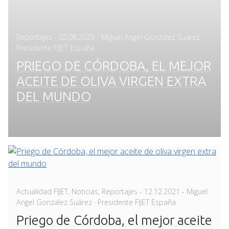
Posted
Reportajes
-
02.08.2025
- Miguel Angel Gonzalez Suárez ·
on
Presidente FIJET España
PRIEGO DE CÓRDOBA, EL MEJOR
ACEITE DE OLIVA VIRGEN EXTRA
DEL MUNDO
Posted
Actualidad FIJET
,
Noticias
,
Reportajes
-
12.12.2021
- Miguel
on
Angel Gonzalez Suárez · Presidente FIJET España
Priego de Córdoba, el mejor aceite