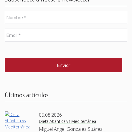
N
o
m
b
E
r
m
e
a
i
C
*
l
A
P
*
T
C
H
A
Últimos artículos
05.08.2026
Dieta Atlántica vs Mediterránea
Miguel Angel Gonzalez Suárez ·