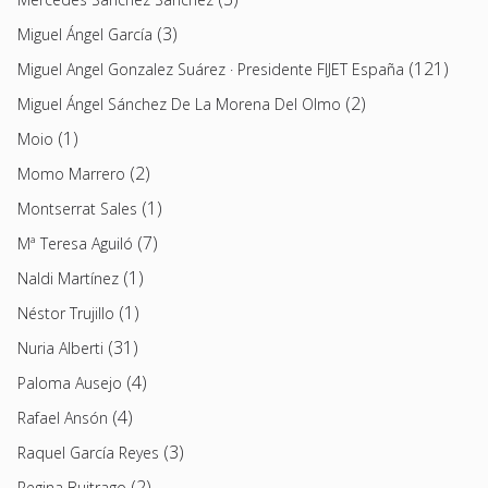
(3)
Miguel Ángel García
(121)
Miguel Angel Gonzalez Suárez · Presidente FIJET España
(2)
Miguel Ángel Sánchez De La Morena Del Olmo
(1)
Moio
(2)
Momo Marrero
(1)
Montserrat Sales
(7)
Mª Teresa Aguiló
(1)
Naldi Martínez
(1)
Néstor Trujillo
(31)
Nuria Alberti
(4)
Paloma Ausejo
(4)
Rafael Ansón
(3)
Raquel García Reyes
(2)
Regina Buitrago