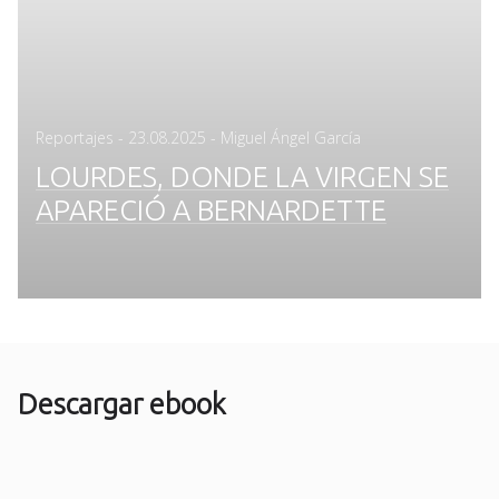
Posted
Reportajes
-
23.08.2025
- Miguel Ángel García
on
LOURDES, DONDE LA VIRGEN SE
APARECIÓ A BERNARDETTE
Descargar ebook