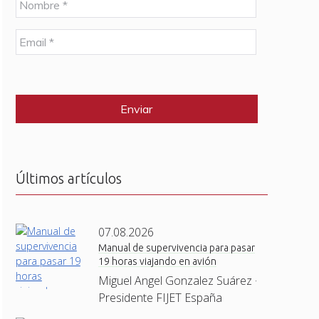
o
m
E
b
m
r
a
e
C
i
*
A
l
P
*
T
C
H
A
Últimos artículos
07.08.2026
Manual de supervivencia para pasar
19 horas viajando en avión
Miguel Angel Gonzalez Suárez ·
Presidente FIJET España