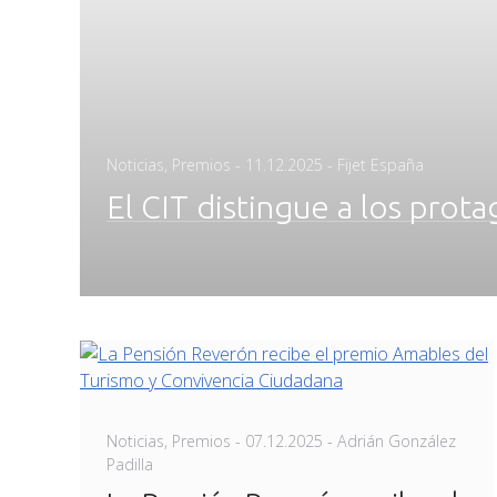
Posted
Noticias
,
Premios
-
11.12.2025
- Fijet España
on
El CIT distingue a los prota
Posted
Noticias
,
Premios
-
07.12.2025
- Adrián González
on
Padilla