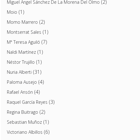
(2)
Miguel Ángel Sánchez De La Morena Del Olmo
(1)
Moio
(2)
Momo Marrero
(1)
Montserrat Sales
(7)
Mª Teresa Aguiló
(1)
Naldi Martínez
(1)
Néstor Trujillo
(31)
Nuria Alberti
(4)
Paloma Ausejo
(4)
Rafael Ansón
(3)
Raquel García Reyes
(2)
Regina Buitrago
(1)
Sebastian Muñoz
(6)
Victoriano Albillos