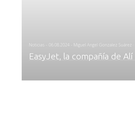
Posted
Noticias
-
06.08.2024
- Miguel Angel Gonzalez Suárez ·
on
EasyJet, la compañía de Alí