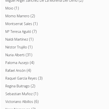
(2)
Miguel Ángel Sánchez De La Morena Del Olmo
(1)
Moio
(2)
Momo Marrero
(1)
Montserrat Sales
(7)
Mª Teresa Aguiló
(1)
Naldi Martínez
(1)
Néstor Trujillo
(31)
Nuria Alberti
(4)
Paloma Ausejo
(4)
Rafael Ansón
(3)
Raquel García Reyes
(2)
Regina Buitrago
(1)
Sebastian Muñoz
(6)
Victoriano Albillos