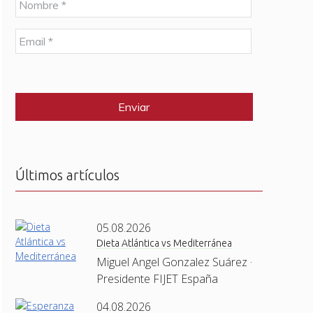
o
m
E
b
m
r
a
e
C
i
*
A
l
P
*
T
C
H
A
Últimos artículos
05.08.2026
Dieta Atlántica vs Mediterránea
Miguel Angel Gonzalez Suárez ·
Presidente FIJET España
04.08.2026