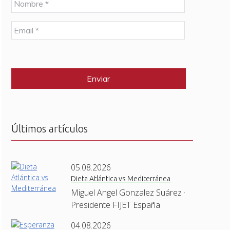
o
m
E
b
m
r
a
e
C
i
*
A
l
P
*
T
C
H
A
Últimos artículos
05.08.2026
Dieta Atlántica vs Mediterránea
Miguel Angel Gonzalez Suárez ·
Presidente FIJET España
04.08.2026