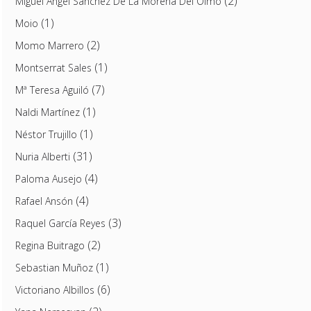
(2)
Miguel Ángel Sánchez De La Morena Del Olmo
(1)
Moio
(2)
Momo Marrero
(1)
Montserrat Sales
(7)
Mª Teresa Aguiló
(1)
Naldi Martínez
(1)
Néstor Trujillo
(31)
Nuria Alberti
(4)
Paloma Ausejo
(4)
Rafael Ansón
(3)
Raquel García Reyes
(2)
Regina Buitrago
(1)
Sebastian Muñoz
(6)
Victoriano Albillos