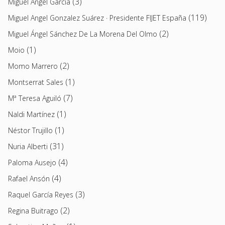
(3)
Miguel Ángel García
(119)
Miguel Angel Gonzalez Suárez · Presidente FIJET España
(2)
Miguel Ángel Sánchez De La Morena Del Olmo
(1)
Moio
(2)
Momo Marrero
(1)
Montserrat Sales
(7)
Mª Teresa Aguiló
(1)
Naldi Martínez
(1)
Néstor Trujillo
(31)
Nuria Alberti
(4)
Paloma Ausejo
(4)
Rafael Ansón
(3)
Raquel García Reyes
(2)
Regina Buitrago