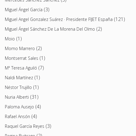
(3)
Miguel Ángel García
(121)
Miguel Angel Gonzalez Suárez · Presidente FIJET España
(2)
Miguel Ángel Sánchez De La Morena Del Olmo
(1)
Moio
(2)
Momo Marrero
(1)
Montserrat Sales
(7)
Mª Teresa Aguiló
(1)
Naldi Martínez
(1)
Néstor Trujillo
(31)
Nuria Alberti
(4)
Paloma Ausejo
(4)
Rafael Ansón
(3)
Raquel García Reyes
(2)
Regina Buitrago