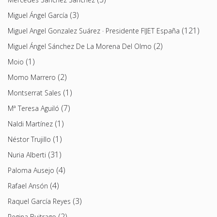
(3)
Miguel Ángel García
(121)
Miguel Angel Gonzalez Suárez · Presidente FIJET España
(2)
Miguel Ángel Sánchez De La Morena Del Olmo
(1)
Moio
(2)
Momo Marrero
(1)
Montserrat Sales
(7)
Mª Teresa Aguiló
(1)
Naldi Martínez
(1)
Néstor Trujillo
(31)
Nuria Alberti
(4)
Paloma Ausejo
(4)
Rafael Ansón
(3)
Raquel García Reyes
(2)
Regina Buitrago