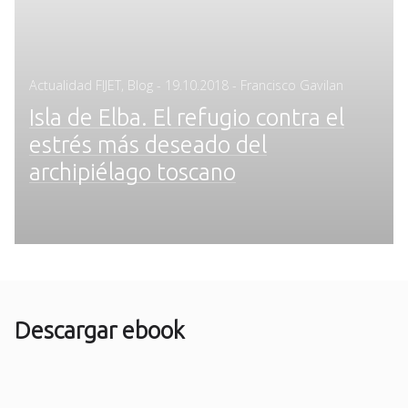
Posted
Actualidad FIJET
,
Blog
-
19.10.2018
- Francisco Gavilan
on
Isla de Elba. El refugio contra el
estrés más deseado del
archipiélago toscano
Descargar ebook