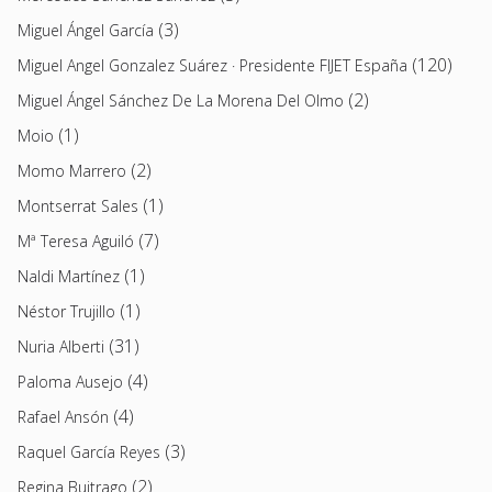
(3)
Miguel Ángel García
(120)
Miguel Angel Gonzalez Suárez · Presidente FIJET España
(2)
Miguel Ángel Sánchez De La Morena Del Olmo
(1)
Moio
(2)
Momo Marrero
(1)
Montserrat Sales
(7)
Mª Teresa Aguiló
(1)
Naldi Martínez
(1)
Néstor Trujillo
(31)
Nuria Alberti
(4)
Paloma Ausejo
(4)
Rafael Ansón
(3)
Raquel García Reyes
(2)
Regina Buitrago