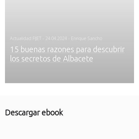
Posted
Actualidad FIJET
-
24.04.2024
- Enrique Sancho
on
15 buenas razones para descubrir
los secretos de Albacete
Descargar ebook