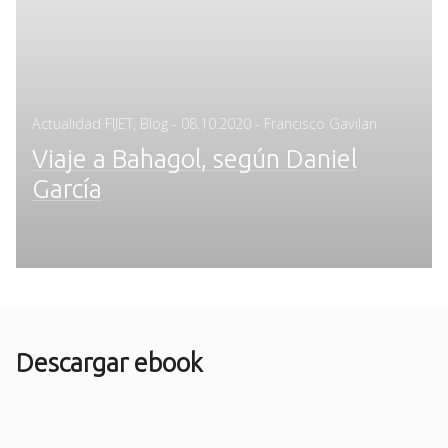
Posted
Actualidad FIJET
,
Blog
-
08.10.2020
- Francisco Gavilan
on
Viaje a Bahagol, según Daniel
García
Descargar ebook