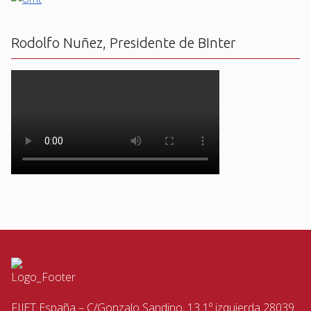
Rodolfo Nuñez, Presidente de BInter
FIJET España – C/Gonzalo Sandino, 13 1º izquierda 28039