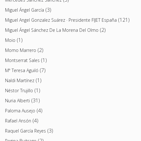
(3)
Miguel Ángel García
(121)
Miguel Angel Gonzalez Suárez · Presidente FIJET España
(2)
Miguel Ángel Sánchez De La Morena Del Olmo
(1)
Moio
(2)
Momo Marrero
(1)
Montserrat Sales
(7)
Mª Teresa Aguiló
(1)
Naldi Martínez
(1)
Néstor Trujillo
(31)
Nuria Alberti
(4)
Paloma Ausejo
(4)
Rafael Ansón
(3)
Raquel García Reyes
(2)
Regina Buitrago