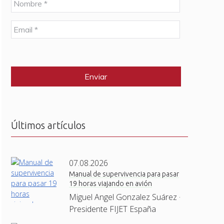
o
m
E
b
m
r
a
e
C
i
*
A
l
P
*
T
C
H
A
Últimos artículos
07.08.2026
Manual de supervivencia para pasar
19 horas viajando en avión
Miguel Angel Gonzalez Suárez ·
Presidente FIJET España