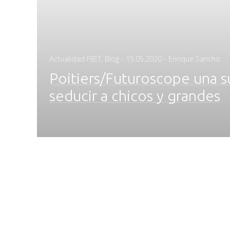
Posted
Actualidad FIJET
,
Blog
-
15.05.2020
- Enrique Sancho
on
Poitiers/Futuroscope una 
seducir a chicos y grandes