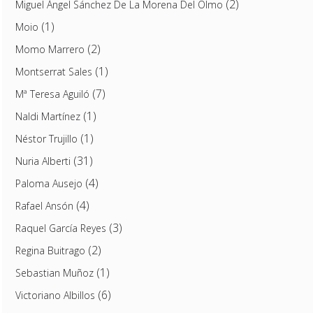
(2)
Miguel Ángel Sánchez De La Morena Del Olmo
(1)
Moio
(2)
Momo Marrero
(1)
Montserrat Sales
(7)
Mª Teresa Aguiló
(1)
Naldi Martínez
(1)
Néstor Trujillo
(31)
Nuria Alberti
(4)
Paloma Ausejo
(4)
Rafael Ansón
(3)
Raquel García Reyes
(2)
Regina Buitrago
(1)
Sebastian Muñoz
(6)
Victoriano Albillos