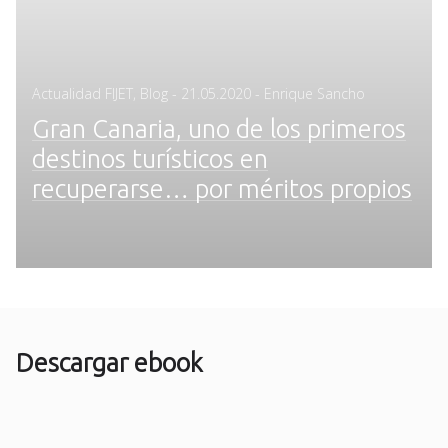
Posted
Actualidad FIJET
,
Blog
-
21.05.2020
- Enrique Sancho
on
Gran Canaria, uno de los primeros
destinos turísticos en
recuperarse… por méritos propios
Descargar ebook