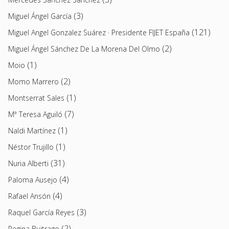
(3)
Miguel Ángel García
(121)
Miguel Angel Gonzalez Suárez · Presidente FIJET España
(2)
Miguel Ángel Sánchez De La Morena Del Olmo
(1)
Moio
(2)
Momo Marrero
(1)
Montserrat Sales
(7)
Mª Teresa Aguiló
(1)
Naldi Martínez
(1)
Néstor Trujillo
(31)
Nuria Alberti
(4)
Paloma Ausejo
(4)
Rafael Ansón
(3)
Raquel García Reyes
(2)
Regina Buitrago