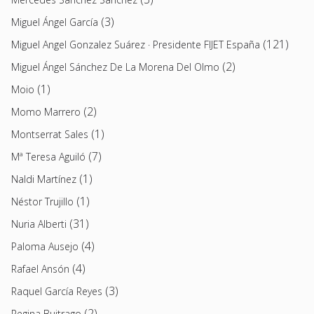
(3)
Miguel Ángel García
(121)
Miguel Angel Gonzalez Suárez · Presidente FIJET España
(2)
Miguel Ángel Sánchez De La Morena Del Olmo
(1)
Moio
(2)
Momo Marrero
(1)
Montserrat Sales
(7)
Mª Teresa Aguiló
(1)
Naldi Martínez
(1)
Néstor Trujillo
(31)
Nuria Alberti
(4)
Paloma Ausejo
(4)
Rafael Ansón
(3)
Raquel García Reyes
(2)
Regina Buitrago