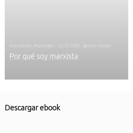
Posted
Actividades
,
Reportajes
-
23.02.2026
- Ignacio Vasallo
on
Por qué soy marxista
Descargar ebook