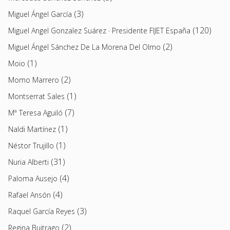
(3)
Miguel Ángel García
(120)
Miguel Angel Gonzalez Suárez · Presidente FIJET España
(2)
Miguel Ángel Sánchez De La Morena Del Olmo
(1)
Moio
(2)
Momo Marrero
(1)
Montserrat Sales
(7)
Mª Teresa Aguiló
(1)
Naldi Martínez
(1)
Néstor Trujillo
(31)
Nuria Alberti
(4)
Paloma Ausejo
(4)
Rafael Ansón
(3)
Raquel García Reyes
(2)
Regina Buitrago