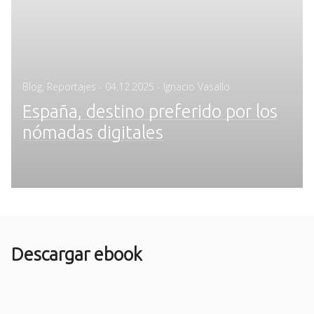
Posted
Blog
,
Reportajes
-
04.12.2025
- Ignacio Vasallo
on
España, destino preferido por los
nómadas digitales
Descargar ebook