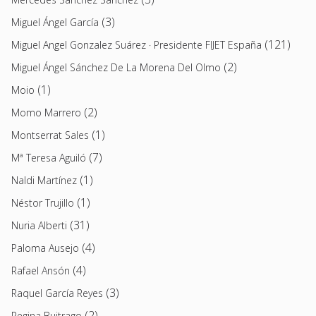
(3)
Miguel Ángel García
(121)
Miguel Angel Gonzalez Suárez · Presidente FIJET España
(2)
Miguel Ángel Sánchez De La Morena Del Olmo
(1)
Moio
(2)
Momo Marrero
(1)
Montserrat Sales
(7)
Mª Teresa Aguiló
(1)
Naldi Martínez
(1)
Néstor Trujillo
(31)
Nuria Alberti
(4)
Paloma Ausejo
(4)
Rafael Ansón
(3)
Raquel García Reyes
(2)
Regina Buitrago