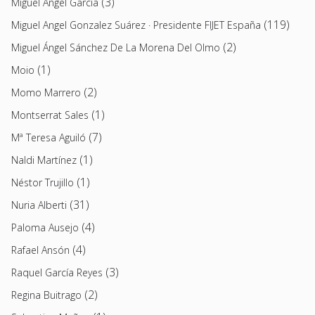
(3)
Miguel Ángel García
(119)
Miguel Angel Gonzalez Suárez · Presidente FIJET España
(2)
Miguel Ángel Sánchez De La Morena Del Olmo
(1)
Moio
(2)
Momo Marrero
(1)
Montserrat Sales
(7)
Mª Teresa Aguiló
(1)
Naldi Martínez
(1)
Néstor Trujillo
(31)
Nuria Alberti
(4)
Paloma Ausejo
(4)
Rafael Ansón
(3)
Raquel García Reyes
(2)
Regina Buitrago