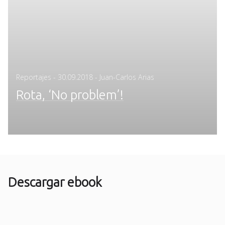
Posted
Reportajes
-
30.09.2018
- Juan-Carlos Arias
on
Rota, ‘No problem’!
Descargar ebook