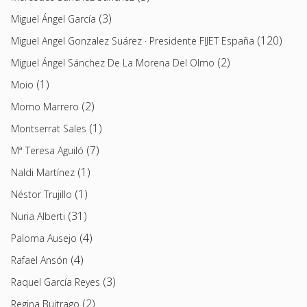
(3)
Miguel Ángel García
(120)
Miguel Angel Gonzalez Suárez · Presidente FIJET España
(2)
Miguel Ángel Sánchez De La Morena Del Olmo
(1)
Moio
(2)
Momo Marrero
(1)
Montserrat Sales
(7)
Mª Teresa Aguiló
(1)
Naldi Martínez
(1)
Néstor Trujillo
(31)
Nuria Alberti
(4)
Paloma Ausejo
(4)
Rafael Ansón
(3)
Raquel García Reyes
(2)
Regina Buitrago