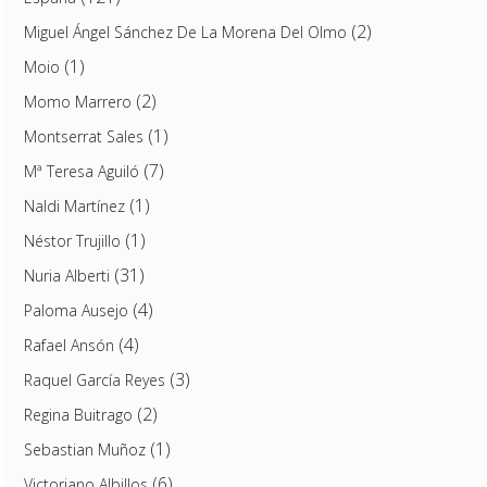
(2)
Miguel Ángel Sánchez De La Morena Del Olmo
(1)
Moio
(2)
Momo Marrero
(1)
Montserrat Sales
(7)
Mª Teresa Aguiló
(1)
Naldi Martínez
(1)
Néstor Trujillo
(31)
Nuria Alberti
(4)
Paloma Ausejo
(4)
Rafael Ansón
(3)
Raquel García Reyes
(2)
Regina Buitrago
(1)
Sebastian Muñoz
(6)
Victoriano Albillos