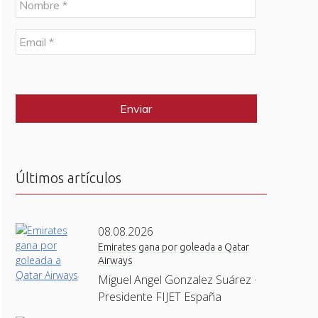
o
m
E
b
m
r
a
e
C
i
*
A
l
P
*
T
C
H
A
Últimos artículos
08.08.2026
Emirates gana por goleada a Qatar
Airways
Miguel Angel Gonzalez Suárez ·
Presidente FIJET España