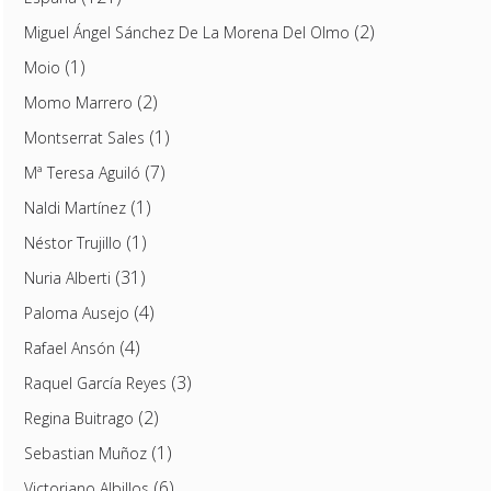
(2)
Miguel Ángel Sánchez De La Morena Del Olmo
(1)
Moio
(2)
Momo Marrero
(1)
Montserrat Sales
(7)
Mª Teresa Aguiló
(1)
Naldi Martínez
(1)
Néstor Trujillo
(31)
Nuria Alberti
(4)
Paloma Ausejo
(4)
Rafael Ansón
(3)
Raquel García Reyes
(2)
Regina Buitrago
(1)
Sebastian Muñoz
(6)
Victoriano Albillos