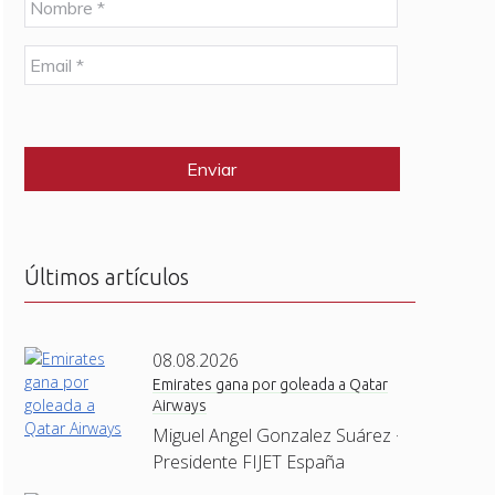
o
m
E
b
m
r
a
e
C
i
*
A
l
P
*
T
C
H
A
Últimos artículos
08.08.2026
Emirates gana por goleada a Qatar
Airways
Miguel Angel Gonzalez Suárez ·
Presidente FIJET España