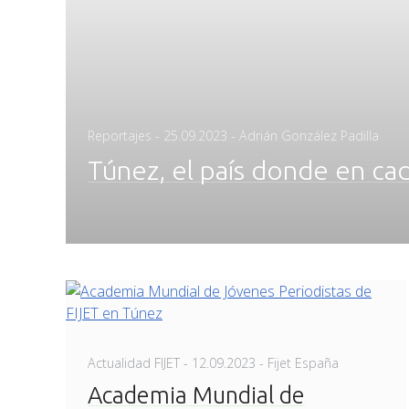
Posted
Reportajes
-
25.09.2023
- Adrián González Padilla
on
Túnez, el país donde en cad
Posted
Actualidad FIJET
-
12.09.2023
- Fijet España
on
Academia Mundial de