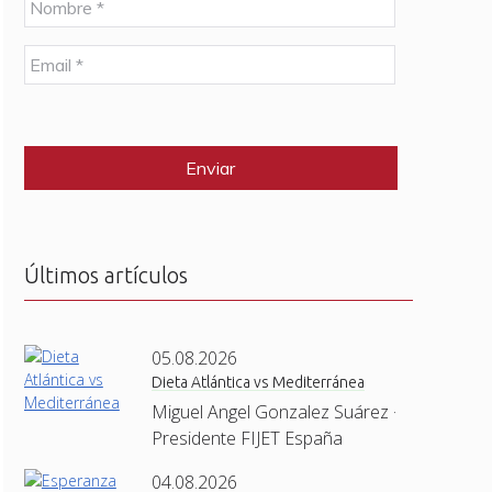
o
m
E
b
m
r
a
e
C
i
*
A
l
P
*
T
C
H
A
Últimos artículos
05.08.2026
Dieta Atlántica vs Mediterránea
Miguel Angel Gonzalez Suárez ·
Presidente FIJET España
04.08.2026