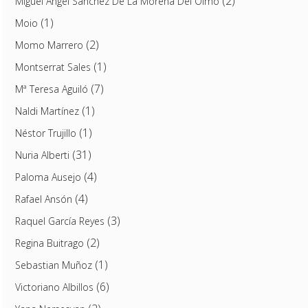
(2)
Miguel Ángel Sánchez De La Morena Del Olmo
(1)
Moio
(2)
Momo Marrero
(1)
Montserrat Sales
(7)
Mª Teresa Aguiló
(1)
Naldi Martínez
(1)
Néstor Trujillo
(31)
Nuria Alberti
(4)
Paloma Ausejo
(4)
Rafael Ansón
(3)
Raquel García Reyes
(2)
Regina Buitrago
(1)
Sebastian Muñoz
(6)
Victoriano Albillos