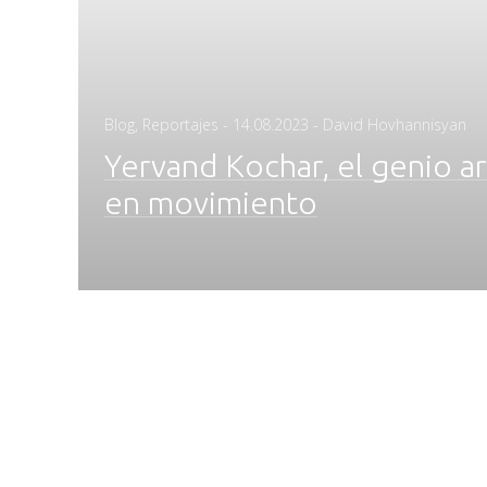
Posted
Blog
,
Reportajes
-
14.08.2023
- David Hovhannisyan
on
Yervand Kochar, el genio a
en movimiento